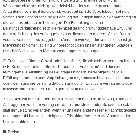
Auftraggebers erforderlich sind, die Bereitstellung eines Strom- und
Wasseranschlusses nicht gewährleistet ist oder wenn eine vereinbarte
Anzahlung noch nicht geleistet ist. Verzögert sich der Arbeitsbeginn ohne ein
Verschulden unsererseits, so gilt der Tag der Fertigstellung als Abnahmetag für
die von uns erbrachten Leistungen. Die Einhaltung unserer
Leistungsverpflichtung setzt die rechtzeitige und ordnungsgemäße Erfüllung
der Verpflichtung des Auftraggebers aus diesen oder anderen Abschlüssen
voraus. Kommt der Auftraggeber in Annahmeverzug oder verletzt er sonstige
Mitwirkungspflichten, so sind wir berechtigt, den uns entstandenen Schaden
einschließlich etwaiger Mehraufwendungen zu verlangen.
2) Ereignisse höherer Gewalt oder Umstände, die wir nicht zu vertreten haben
(z.B. Betriebsstörungen, Streiks, Pandemien, Epidemien) und die eine
termingemäße Ausführung des Auftrages hindern, berechtigen uns, die
Erfüllung übernommener Verpflichtungen angemessen hinaus zu schieben
oder, wenn uns die Leistung dadurch unmöglich wird, vom Vertrag ganz oder
teilweise zurückzutreten. Für Folgen hiervon haften wir nicht.
3) Geraten wir aus Gründen, die wir zu vertreten haben, in Verzug, kann der
Auftraggeber von dem Vertrag erst dann zurücktreten oder Schadensersatz
statt der Leistung verlangen, wenn er uns eine angemessene Nachfrist gesetzt
und angedroht hat, nach erfolglosem Fristablauf werde er die Annahme der
Leistung ablehnen.
III. Preise