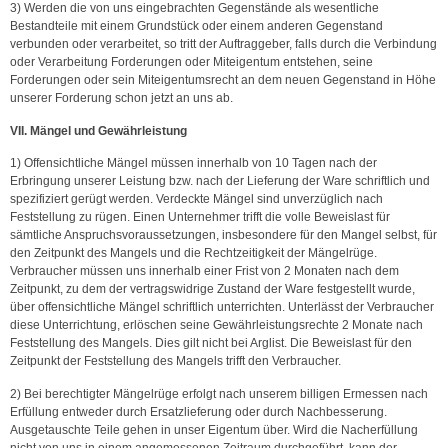
3) Werden die von uns eingebrachten Gegenstände als wesentliche
Bestandteile mit einem Grundstück oder einem anderen Gegenstand
verbunden oder verarbeitet, so tritt der Auftraggeber, falls durch die Verbindung
oder Verarbeitung Forderungen oder Miteigentum entstehen, seine
Forderungen oder sein Miteigentumsrecht an dem neuen Gegenstand in Höhe
unserer Forderung schon jetzt an uns ab.
VII. Mängel und Gewährleistung
1) Offensichtliche Mängel müssen innerhalb von 10 Tagen nach der
Erbringung unserer Leistung bzw. nach der Lieferung der Ware schriftlich und
spezifiziert gerügt werden. Verdeckte Mängel sind unverzüglich nach
Feststellung zu rügen. Einen Unternehmer trifft die volle Beweislast für
sämtliche Anspruchsvoraussetzungen, insbesondere für den Mangel selbst, für
den Zeitpunkt des Mangels und die Rechtzeitigkeit der Mängelrüge.
Verbraucher müssen uns innerhalb einer Frist von 2 Monaten nach dem
Zeitpunkt, zu dem der vertragswidrige Zustand der Ware festgestellt wurde,
über offensichtliche Mängel schriftlich unterrichten. Unterlässt der Verbraucher
diese Unterrichtung, erlöschen seine Gewährleistungsrechte 2 Monate nach
Feststellung des Mangels. Dies gilt nicht bei Arglist. Die Beweislast für den
Zeitpunkt der Feststellung des Mangels trifft den Verbraucher.
2) Bei berechtigter Mängelrüge erfolgt nach unserem billigen Ermessen nach
Erfüllung entweder durch Ersatzlieferung oder durch Nachbesserung.
Ausgetauschte Teile gehen in unser Eigentum über. Wird die Nacherfüllung
nicht von uns in einem angemessenen Zeitraum durchgeführt, kann der