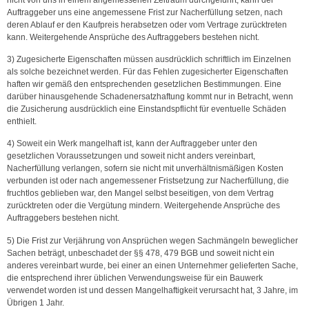
Auftraggeber uns eine angemessene Frist zur Nacherfüllung setzen, nach
deren Ablauf er den Kaufpreis herabsetzen oder vom Vertrage zurücktreten
kann. Weitergehende Ansprüche des Auftraggebers bestehen nicht.
3) Zugesicherte Eigenschaften müssen ausdrücklich schriftlich im Einzelnen
als solche bezeichnet werden. Für das Fehlen zugesicherter Eigenschaften
haften wir gemäß den entsprechenden gesetzlichen Bestimmungen. Eine
darüber hinausgehende Schadenersatzhaftung kommt nur in Betracht, wenn
die Zusicherung ausdrücklich eine Einstandspflicht für eventuelle Schäden
enthielt.
4) Soweit ein Werk mangelhaft ist, kann der Auftraggeber unter den
gesetzlichen Voraussetzungen und soweit nicht anders vereinbart,
Nacherfüllung verlangen, sofern sie nicht mit unverhältnismäßigen Kosten
verbunden ist oder nach angemessener Fristsetzung zur Nacherfüllung, die
fruchtlos geblieben war, den Mangel selbst beseitigen, von dem Vertrag
zurücktreten oder die Vergütung mindern. Weitergehende Ansprüche des
Auftraggebers bestehen nicht.
5) Die Frist zur Verjährung von Ansprüchen wegen Sachmängeln beweglicher
Sachen beträgt, unbeschadet der §§ 478, 479 BGB und soweit nicht ein
anderes vereinbart wurde, bei einer an einen Unternehmer gelieferten Sache,
die entsprechend ihrer üblichen Verwendungsweise für ein Bauwerk
verwendet worden ist und dessen Mangelhaftigkeit verursacht hat, 3 Jahre, im
Übrigen 1 Jahr.