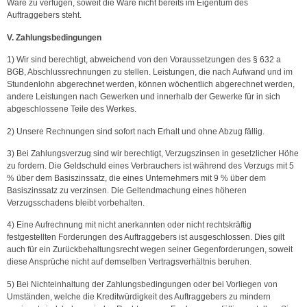
Ware zu verfügen, soweit die Ware nicht bereits im Eigentum des
Auftraggebers steht.
V. Zahlungsbedingungen
1) Wir sind berechtigt, abweichend von den Voraussetzungen des § 632 a
BGB, Abschlussrechnungen zu stellen. Leistungen, die nach Aufwand und im
Stundenlohn abgerechnet werden, können wöchentlich abgerechnet werden,
andere Leistungen nach Gewerken und innerhalb der Gewerke für in sich
abgeschlossene Teile des Werkes.
2) Unsere Rechnungen sind sofort nach Erhalt und ohne Abzug fällig.
3) Bei Zahlungsverzug sind wir berechtigt, Verzugszinsen in gesetzlicher Höhe
zu fordern. Die Geldschuld eines Verbrauchers ist während des Verzugs mit 5
% über dem Basiszinssatz, die eines Unternehmers mit 9 % über dem
Basiszinssatz zu verzinsen. Die Geltendmachung eines höheren
Verzugsschadens bleibt vorbehalten.
4) Eine Aufrechnung mit nicht anerkannten oder nicht rechtskräftig
festgestellten Forderungen des Auftraggebers ist ausgeschlossen. Dies gilt
auch für ein Zurückbehaltungsrecht wegen seiner Gegenforderungen, soweit
diese Ansprüche nicht auf demselben Vertragsverhältnis beruhen.
5) Bei Nichteinhaltung der Zahlungsbedingungen oder bei Vorliegen von
Umständen, welche die Kreditwürdigkeit des Auftraggebers zu mindern