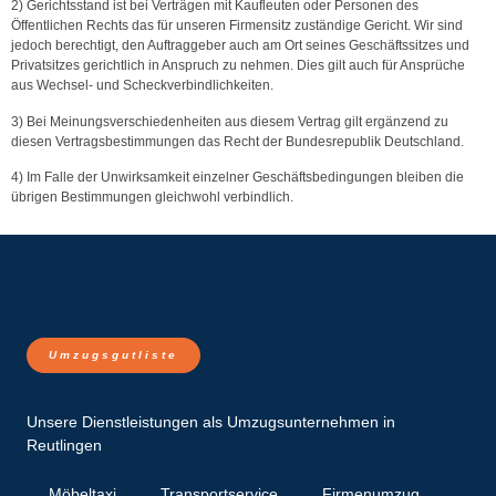
2) Gerichtsstand ist bei Verträgen mit Kaufleuten oder Personen des
Öffentlichen Rechts das für unseren Firmensitz zuständige Gericht. Wir sind
jedoch berechtigt, den Auftraggeber auch am Ort seines Geschäftssitzes und
Privatsitzes gerichtlich in Anspruch zu nehmen. Dies gilt auch für Ansprüche
aus Wechsel- und Scheckverbindlichkeiten.
3) Bei Meinungsverschiedenheiten aus diesem Vertrag gilt ergänzend zu
diesen Vertragsbestimmungen das Recht der Bundesrepublik Deutschland.
4) Im Falle der Unwirksamkeit einzelner Geschäftsbedingungen bleiben die
übrigen Bestimmungen gleichwohl verbindlich.
Umzugsgutliste
Unsere Dienstleistungen als Umzugsunternehmen in
Reutlingen
Möbeltaxi
Transport­service
Firmenumzug