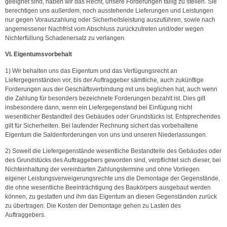
geeignet sind, haben wir das Recht, unsere Forderungen fällig zu stellen. Sie
berechtigen uns außerdem, noch ausstehende Lieferungen und Leistungen
nur gegen Vorauszahlung oder Sicherheitsleistung auszuführen, sowie nach
angemessener Nachfrist vom Abschluss zurückzutreten und/oder wegen
Nichterfüllung Schadenersatz zu verlangen.
VI. Eigentumsvorbehalt
1) Wir behalten uns das Eigentum und das Verfügungsrecht an
Liefergegenständen vor, bis der Auftraggeber sämtliche, auch zukünftige
Forderungen aus der Geschäftsverbindung mit uns beglichen hat, auch wenn
die Zahlung für besonders bezeichnete Forderungen bezahlt ist. Dies gilt
insbesondere dann, wenn ein Liefergegenstand bei Einfügung nicht
wesentlicher Bestandteil des Gebäudes oder Grundstücks ist. Entsprechendes
gilt für Sicherheiten. Bei laufender Rechnung sichert das vorbehaltene
Eigentum die Saldenforderungen von uns und unseren Niederlassungen.
2) Soweit die Liefergegenstände wesentliche Bestandteile des Gebäudes oder
des Grundstücks des Auftraggebers geworden sind, verpflichtet sich dieser, bei
Nichteinhaltung der vereinbarten Zahlungstermine und ohne Vorliegen
eigener Leistungsverweigerungsrechte uns die Demontage der Gegenstände,
die ohne wesentliche Beeinträchtigung des Baukörpers ausgebaut werden
können, zu gestatten und ihm das Eigentum an diesen Gegenständen zurück
zu übertragen. Die Kosten der Demontage gehen zu Lasten des
Auftraggebers.